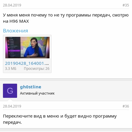
и
28.04.2019
#35
:
У меня меня почему то не ту программы передач, смотрю
на H96 MAX
Вложения
20190428_164001.jpg
3.3 МБ
Просмотры: 26
gh0stline
G
Активный участник
28.04.2019
#36
Переключите вид в меню и будет видно программу
передач.