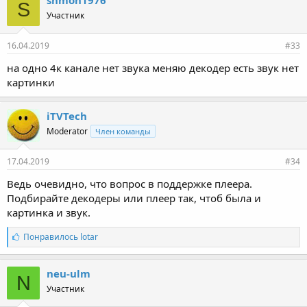
shmon1976
S
а
Участник
т
и
и
16.04.2019
#33
:
на одно 4к канале нет звука меняю декодер есть звук нет
картинки
iTVTech
Moderator
Член команды
17.04.2019
#34
Ведь очевидно, что вопрос в поддержке плеера.
Подбирайте декодеры или плеер так, чтоб была и
картинка и звук.
С
Понравилось
lotar
и
м
п
neu-ulm
N
а
Участник
т
и