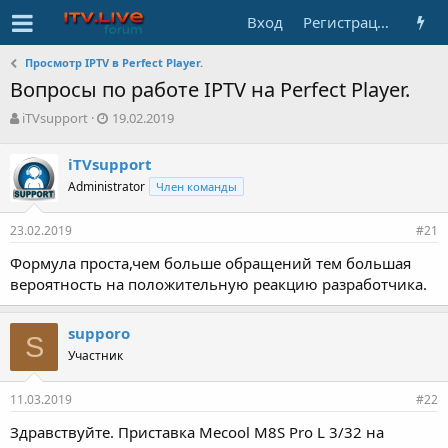
Вход
Регистрация
Просмотр IPTV в Perfect Player.
Вопросы по работе IPTV на Perfect Player.
А
Д
iTVsupport
19.02.2019
в
а
т
т
iTVsupport
о
а
Administrator
Член команды
р
н
т
а
е
ч
23.02.2019
#21
м
а
ы
л
Формула проста,чем больше обращений тем большая
а
вероятность на положительную реакцию разработчика.
supporo
S
Участник
11.03.2019
#22
Здравствуйте. Приставка Mecool M8S Pro L 3/32 на