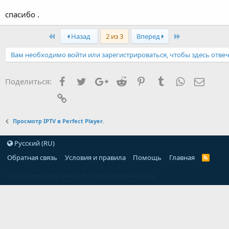
спасибо .
Первый
Последняя
Назад
2 из 3
Вперед
Вам необходимо войти или зарегистрироваться, чтобы здесь отвеч
Facebook
Twitter
Google+
Reddit
Pinterest
Tumblr
WhatsApp
Элект
Поделиться:
Ссылка
Просмотр IPTV в Perfect Player.
Русский (RU)
Обратная связь
Условия и правила
Помощь
Главная
Forum software by XenForo™
© 2010-2018 XenForo Ltd.