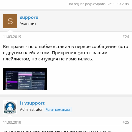
Последнее редактирование:
11.03.2019
supporo
S
Участник
11.03.2019
#24
Вы правы - по ошибке вставил в первое сообщение фото
с другим плейлистом. Прикрепил фото с вашим
плейлистом, но ситуация не изменилась.
iTVsupport
Administrator
Член команды
11.03.2019
#25
Так видно же что логотипы по прежнему не наши.