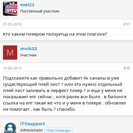
esel22
Постоянный участник
31.05.2019
#37
Кто каким плеером ползуетца на этом плагине?
mnik33
M
Участник
19.06.2019
#38
Подскажите как правильно добавит 4к каналы в уже
существующий плей лист ? или это нужно отдельный
плей лист заливать в перфект плеер ? и еще у меня не
показывает епг сейчас , хотя ранее все было . в билинге
ссылка на епг такая же что и у меня в плеере . обновлял
не помогает . как быть ? спасибо.
iTVsupport
Administrator
Член команды