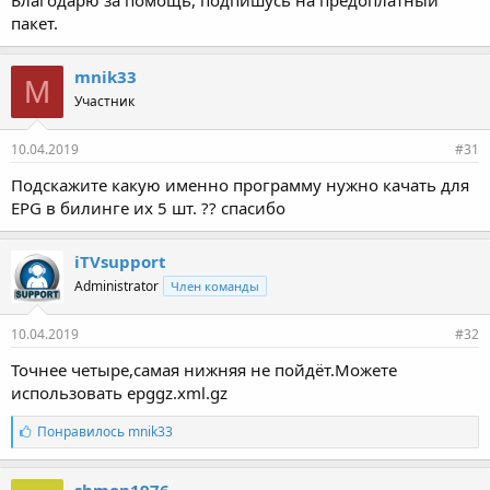
Благодарю за помощь, подпишусь на предоплатный
пакет.
mnik33
M
Участник
10.04.2019
#31
Подскажите какую именно программу нужно качать для
EPG в билинге их 5 шт. ?? спасибо
iTVsupport
Administrator
Член команды
10.04.2019
#32
Точнее четыре,самая нижняя не пойдёт.Можете
использовать epggz.xml.gz
С
Понравилось
mnik33
и
м
п