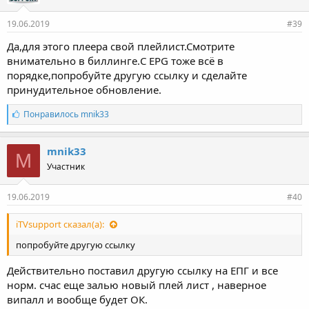
19.06.2019
#39
Да,для этого плеера свой плейлист.Смотрите
внимательно в биллинге.C EPG тоже всё в
порядке,попробуйте другую ссылку и сделайте
принудительное обновление.
С
Понравилось
mnik33
и
м
п
mnik33
M
а
Участник
т
и
и
19.06.2019
#40
:
iTVsupport сказал(а):
попробуйте другую ссылку
Действительно поставил другую ссылку на ЕПГ и все
норм. счас еще залью новый плей лист , наверное
випалл и вообще будет ОК.