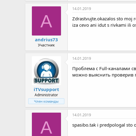
14.01.2019
A
Zdrastvujte.okazalos sto moj r
iza cevo ani idut s rivkami ili 
andrius73
Участник
14.01.2019
Проблема с Full-каналами 
можно выяснить проверив п
iTVsupport
Administrator
Член команды
14.01.2019
A
spasibo.tak i predpologal sto