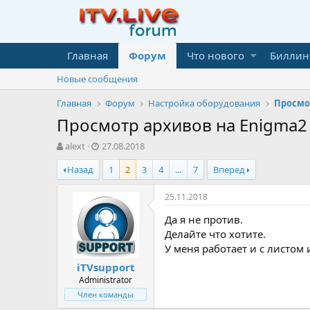
Главная
Форум
Что нового
Биллин
Новые сообщения
Главная
Форум
Настройка оборудования
Просмот
Просмотр архивов на Enigma2
А
Д
alext
27.08.2018
в
а
Назад
1
2
3
4
...
7
Вперед
т
т
о
а
р
н
25.11.2018
т
а
Да я не против.
е
ч
м
а
Делайте что хотите.
ы
л
У меня работает и с листом
а
iTVsupport
Administrator
Член команды