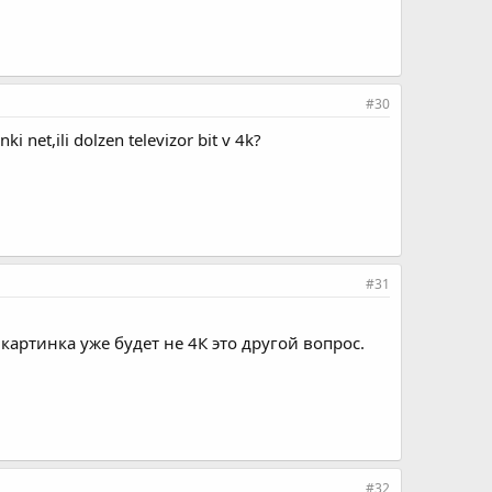
#30
i net,ili dolzen televizor bit v 4k?
#31
картинка уже будет не 4К это другой вопрос.
#32