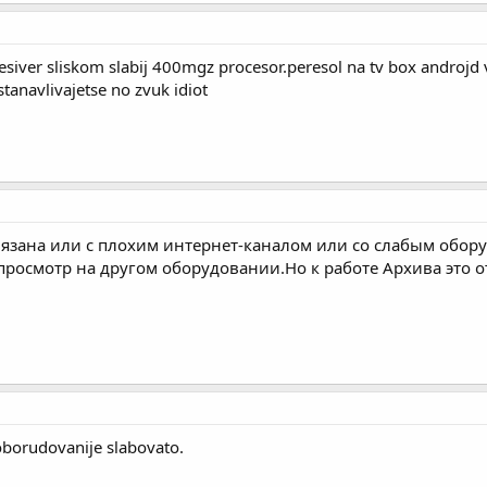
esiver sliskom slabij 400mgz procesor.peresol na tv box androjd v
ostanavlivajetse no zvuk idiot
связана или с плохим интернет-каналом или со слабым обор
росмотр на другом оборудовании.Но к работе Архива это о
 oborudovanije slabovato.