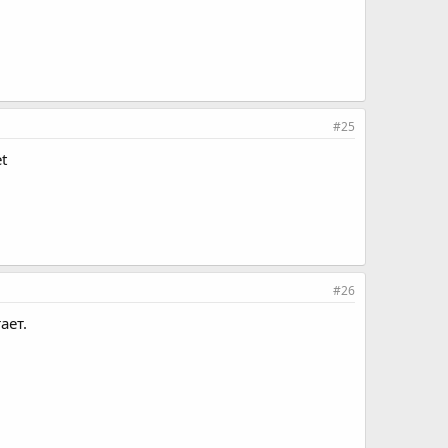
#25
et
#26
ает.