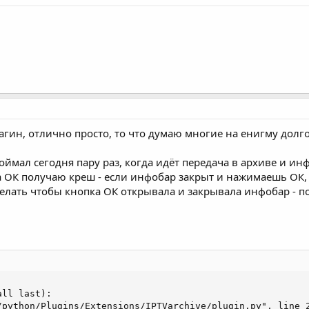
агин, отлично просто, то что думаю многие на енигму долго
поймал сегодня пару раз, когда идёт передача в архиве и и
а ОК получаю креш - если инфобар закрыт и нажимаешь ОК,
делать чтобы кнопка ОК открывала и закрывала инфобар - п
ll last):

/python/Plugins/Extensions/IPTVarchive/plugin.py", line 2