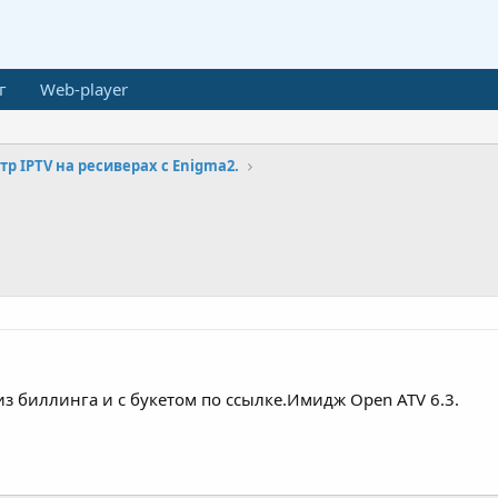
г
Web-player
р IPTV на ресиверах с Enigma2.
 из биллинга и с букетом по ссылке.Имидж Open ATV 6.3.