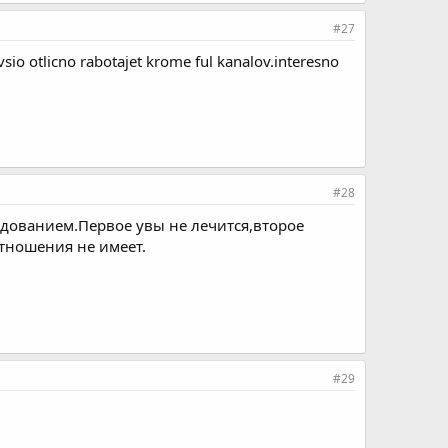
#27
sio otlicno rabotajet krome ful kanalov.interesno
#28
удованием.Первое увы не лечится,второе
тношения не имеет.
#29