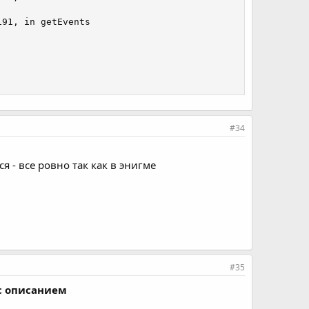
91, in getEvents

#34
 - все ровно так как в энигме
#35
 с описанием