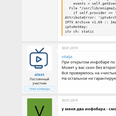
    events = self.getEven
  File "/usr/lib/enigma2
    if self.provider == '
AttributeError: 'iptvArc
IPTV Archive v1.69 :: Ima
iptvHotKey:

itv ch: static
30.01.2019
vitalja
При открытом инфобаре по о
Может у вас скин без второ
Все проверялось на «чисты
alext
На остальное не гарантиру
Постоянный
участник
Член команды
30.01.2019
V
у меня два инфобара - смо