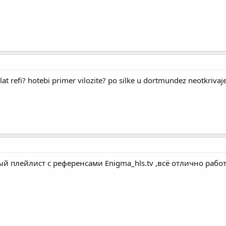
lat refi? hotebi primer vilozite? po silke u dortmundez neotkrivaj
й плейлист с референсами Enigma_hls.tv ,всё отлично работ