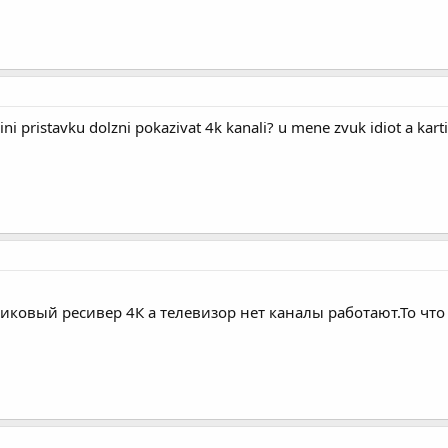
ni pristavku dolzni pokazivat 4k kanali? u mene zvuk idiot a kartink
иковый ресивер 4К а телевизор нет каналы работают.То что 