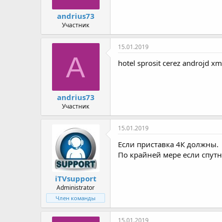
andrius73
Участник
15.01.2019
A
hotel sprosit cerez androjd xmi
andrius73
Участник
15.01.2019
Если приставка 4К должны.
По крайней мере если спутн
iTVsupport
Administrator
Член команды
15.01.2019