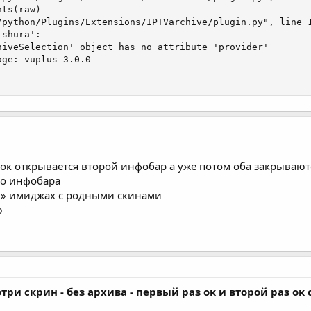
ts(raw)

/python/Plugins/Extensions/IPTVarchive/plugin.py", line 1
shura':

hiveSelection' object has no attribute 'provider'

ge: vuplus 3.0.0

к открывается второй инфобар а уже потом оба закрываются
го инфобара
х» имиджах с родными скинами
ю
три скрин - без архива - первый раз ок и второй раз ок