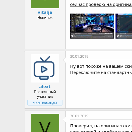
сейчас проверю на оригина
vitalja
Новичок
30.01.2019
Ну вот похоже на вашем ски
Переключите на стандартны
alext
Постоянный
участник
Член команды
30.01.2019
V
Проверил, на оригинал скин
хотя второй инфобар в архи