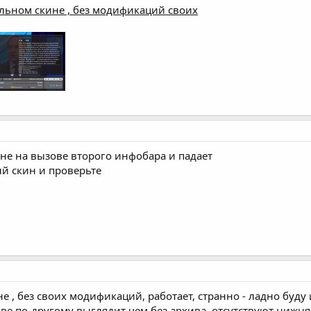
льном скине , без модификаций своих
не на вызове второго инфобара и падает
й скин и проверьте
е , без своих модификаций, работает, странно - ладно буду 
ве по-другому выглядит чем без архива, отсутствуют нижняя