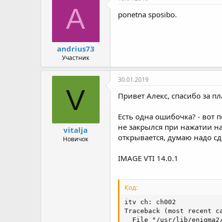
A
ponetna sposibo.
andrius73
Участник
30.01.2019
V
Привет Алекс, спасибо за пл
Есть одна ошибочка? - вот 
не закрылся при нажатии н
vitalja
открывается, думаю надо с
Новичок
IMAGE VTI 14.0.1
Код:
itv ch: ch002

Traceback (most recent ca
  File "/usr/lib/enigma2