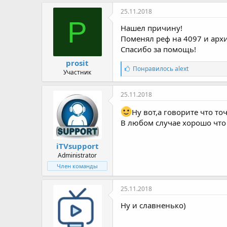
25.11.2018
P
Нашел причину!
Поменял реф на 4097 и архив
Спасибо за помощь!
prosit
С
Понравилось
alext
Участник
и
м
п
25.11.2018
а
т
Ну вот,а говорите что то
и
В любом случае хорошо что
и
:
iTVsupport
Administrator
Член команды
25.11.2018
Ну и славненько)