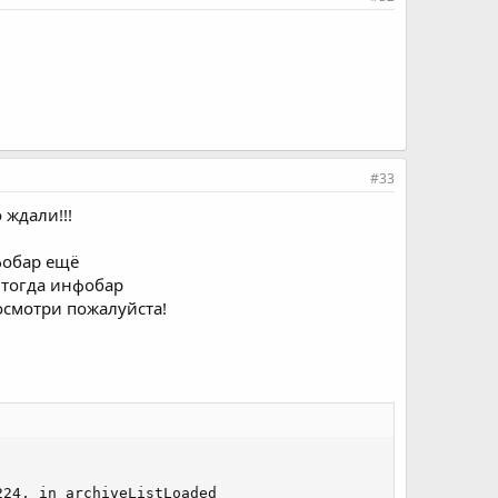
#33
 ждали!!!
нфобар ещё
 тогда инфобар
осмотри пожалуйста!
24, in archiveListLoaded
