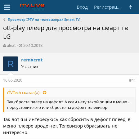
Вход
Регистрация
Просмотр IPTV на телевизорах Smart TV.
ott-play плеер для просмотра на смарт тв
LG
А
Д
alext
20.10.2018
в
а
т
т
remxcmt
о
R
а
Участник
р
н
т
а
е
ч
16.06.2020
#41
м
а
ы
л
iTVTech сказал(а):
а
Так сбросте плеер на дефолт. А если нету такой опции в меню -
переустовите его или сбросте на дефолт телевизор.
Так вот я и интересуюсь как сбросить в дефолт плеер, в
меню плеере вроде нет. Телевизор сбрасывать не
интересно.