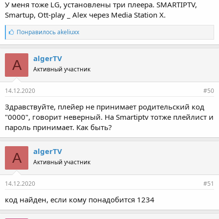
У меня тоже LG, установлены три плеера. SMARTIPTV,
Smartup, Ott-play _ Alex через Media Station X.
С
Понравилось
akeliuxx
и
м
п
algerTV
A
а
Активный участник
т
и
и
14.12.2020
#50
:
Здравствуйте, плейер не принимает родительский код
"0000", говорит неверный. На Smartiptv тотже плейлист и
пароль принимает. Как быть?
algerTV
A
Активный участник
14.12.2020
#51
код найден, если кому понадобится 1234