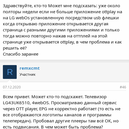
Здравствуйте, кто-то Может мне подсказать: уже около
полторы недели если не больше приложение ottplay на
на LG webOs установленную посредством usb флешки
когда открываю приложение открывается другая
страница с разными другими приложениями и только
тогда можно повторно нажав на оттплей на этой
странице уже открывается ottplay, в чем проблема и как
решить её?
Спасибо заранее
remxcmt
R
Участник
07.12.2020
#46
Всем привет. Может кто-то подскажет. Телевизор
LG43UK6510, 4webOS. Просматриваю данный сервис
через OTT player, EPG не корректно работает (то есть не
все отображаются логотипы каналов и программы
телепередач). Пробовал другие плееры там всё ОК, но
есть подвисания. В чем может быть проблема?