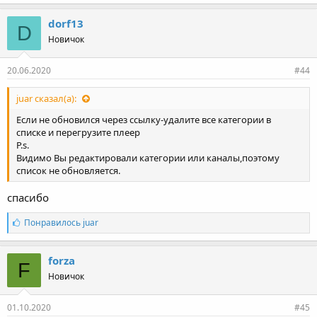
dorf13
D
Новичок
20.06.2020
#44
juar сказал(а):
Если не обновился через ссылку-удалите все категории в
списке и перегрузите плеер
P.s.
Видимо Вы редактировали категории или каналы,поэтому
список не обновляется.
спасибо
С
Понравилось
juar
и
м
п
forza
F
а
Новичок
т
и
и
01.10.2020
#45
: